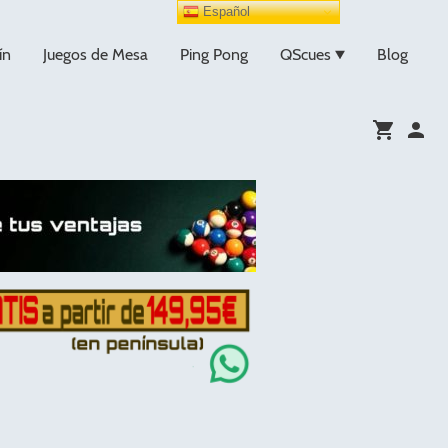
Español
ín
Juegos de Mesa
Ping Pong
QScues
Blog