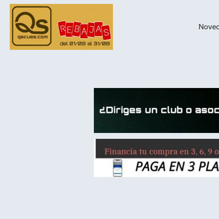
Nove
taqueras de
billar