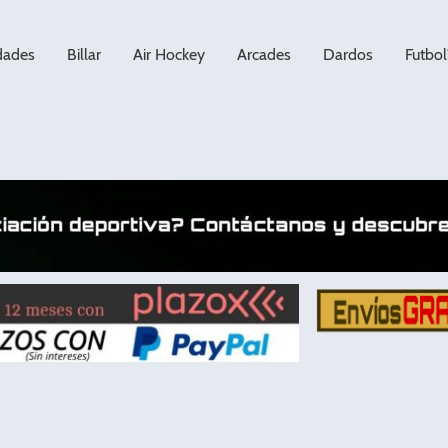
dades
Billar
Air Hockey
Arcades
Dardos
Futbol