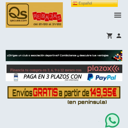
Español