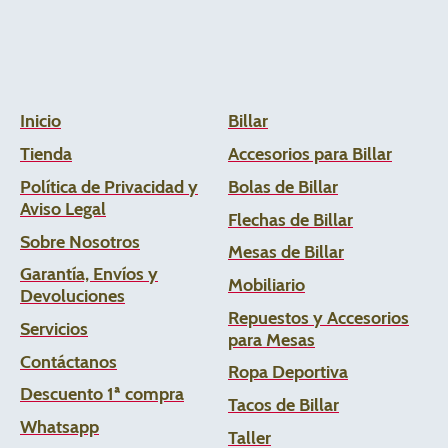
Inicio
Billar
Tienda
Accesorios para Billar
Política de Privacidad y
Bolas de Billar
Aviso Legal
Flechas de
Billar
Sobre Nosotros
Mesas de Billar
Garantía, Envíos y
Mobiliario
Devoluciones
Repuestos y Accesorios
Servicios
para Mesas
Contáctanos
Ropa Deportiva
Descuento 1ª compra
Tacos de Billar
Whats
app
Taller