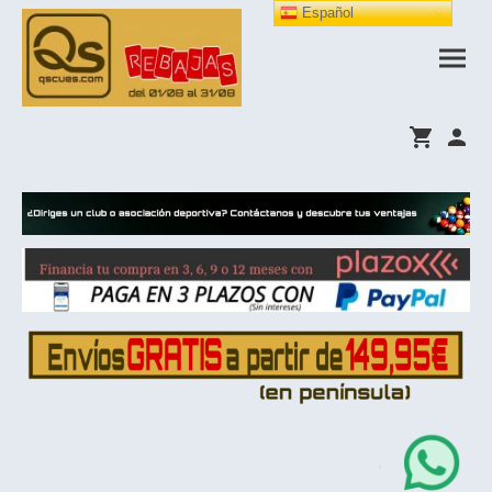
Español