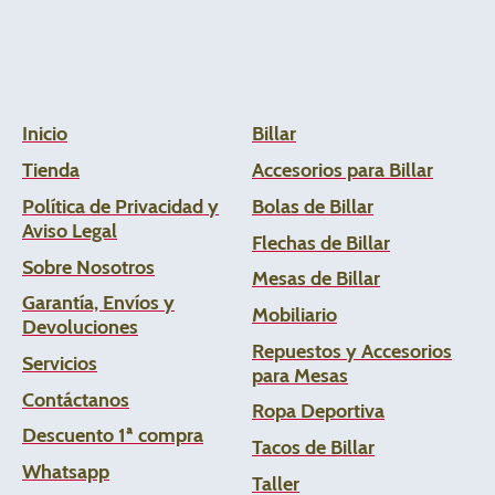
Inicio
Billar
Tienda
Accesorios para Billar
Política de Privacidad y
Bolas de Billar
Aviso Legal
Flechas de
Billar
Sobre Nosotros
Mesas de Billar
Garantía, Envíos y
Mobiliario
Devoluciones
Repuestos y Accesorios
Servicios
para Mesas
Contáctanos
Ropa Deportiva
Descuento 1ª compra
Tacos de Billar
Whats
app
Taller