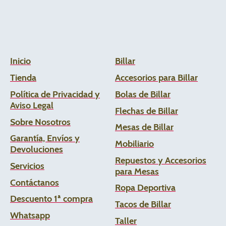
Inicio
Billar
Tienda
Accesorios para Billar
Política de Privacidad y
Bolas de Billar
Aviso Legal
Flechas de
Billar
Sobre Nosotros
Mesas de Billar
Garantía, Envíos y
Mobiliario
Devoluciones
Repuestos y Accesorios
Servicios
para Mesas
Contáctanos
Ropa Deportiva
Descuento 1ª compra
Tacos de Billar
Whats
app
Taller