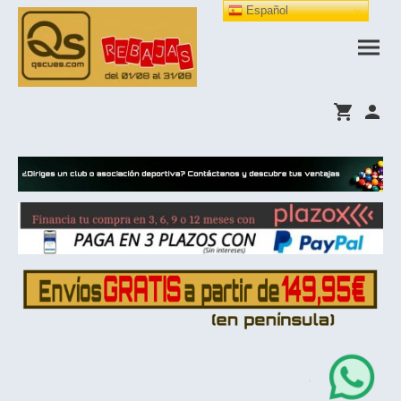
Español