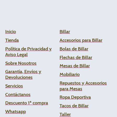
Inicio
Billar
Tienda
Accesorios para Billar
Política de Privacidad y
Bolas de Billar
Aviso Legal
Flechas de
Billar
Sobre Nosotros
Mesas de Billar
Garantía, Envíos y
Mobiliario
Devoluciones
Repuestos y Accesorios
Servicios
para Mesas
Contáctanos
Ropa Deportiva
Descuento 1ª compra
Tacos de Billar
Whats
app
Taller