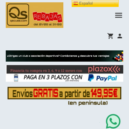
Español