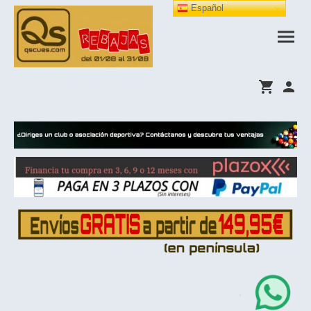
Español