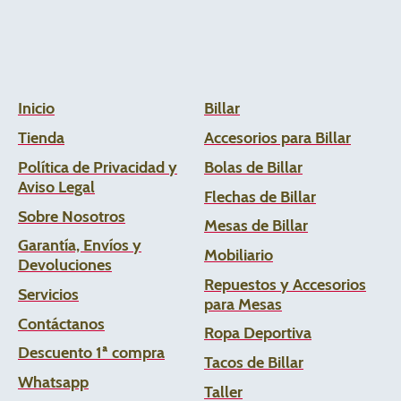
Inicio
Billar
Tienda
Accesorios para Billar
Política de Privacidad y
Bolas de Billar
Aviso Legal
Flechas de
Billar
Sobre Nosotros
Mesas de Billar
Garantía, Envíos y
Mobiliario
Devoluciones
Repuestos y Accesorios
Servicios
para Mesas
Contáctanos
Ropa Deportiva
Descuento 1ª compra
Tacos de Billar
Whats
app
Taller