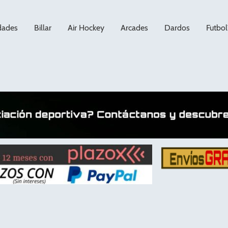
dades
Billar
Air Hockey
Arcades
Dardos
Futbol