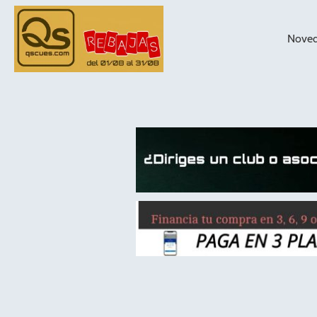
Nove
taqueras de
billar