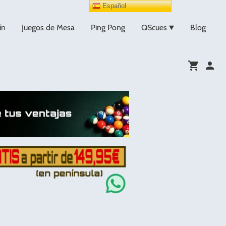
Español
ín
Juegos de Mesa
Ping Pong
QScues
Blog