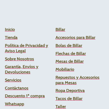
Inicio
Billar
Tienda
Accesorios para Billar
Política de Privacidad y
Bolas de Billar
Aviso Legal
Flechas de
Billar
Sobre Nosotros
Mesas de Billar
Garantía, Envíos y
Mobiliario
Devoluciones
Repuestos y Accesorios
Servicios
para Mesas
Contáctanos
Ropa Deportiva
Descuento 1ª compra
Tacos de Billar
Whats
app
Taller