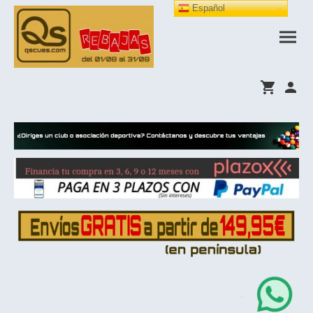
Español