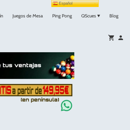
Español
ín
Juegos de Mesa
Ping Pong
QScues
Blog