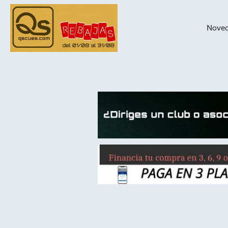
Nove
taqueras de
billar