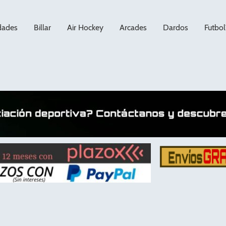
dades
Billar
Air Hockey
Arcades
Dardos
Futbol