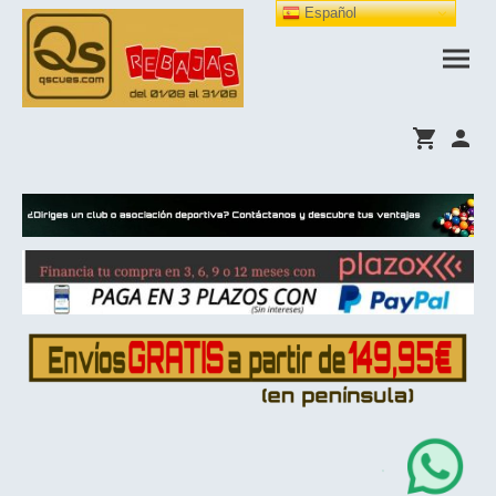
Español