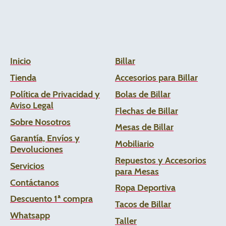
Inicio
Billar
Tienda
Accesorios para Billar
Política de Privacidad y
Bolas de Billar
Aviso Legal
Flechas de
Billar
Sobre Nosotros
Mesas de Billar
Garantía, Envíos y
Mobiliario
Devoluciones
Repuestos y Accesorios
Servicios
para Mesas
Contáctanos
Ropa Deportiva
Descuento 1ª compra
Tacos de Billar
Whats
app
Taller