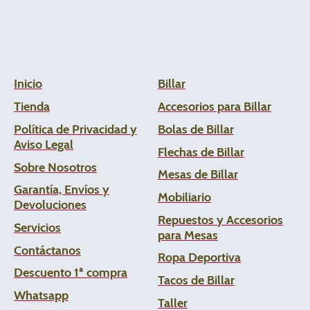
Inicio
Billar
Tienda
Accesorios para Billar
Política de Privacidad y
Bolas de Billar
Aviso Legal
Flechas de
Billar
Sobre Nosotros
Mesas de Billar
Garantía, Envíos y
Mobiliario
Devoluciones
Repuestos y Accesorios
Servicios
para Mesas
Contáctanos
Ropa Deportiva
Descuento 1ª compra
Tacos de Billar
Whats
app
Taller