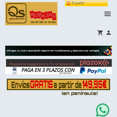
Español