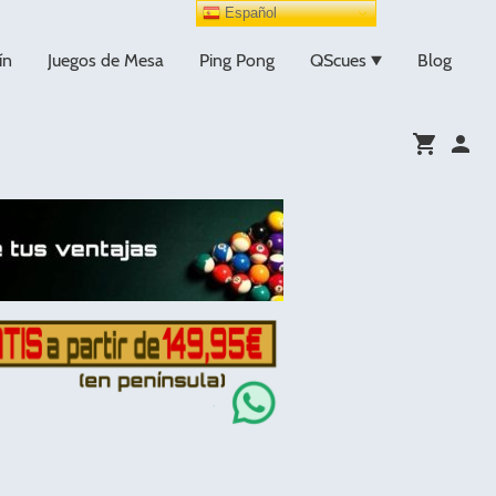
Español
ín
Juegos de Mesa
Ping Pong
QScues
Blog