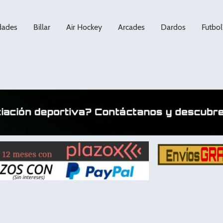
dades
Billar
Air Hockey
Arcades
Dardos
Futbol