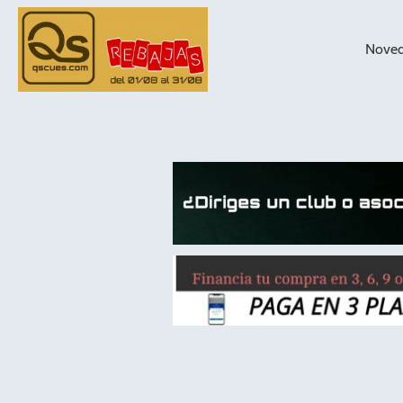
Nove
taqueras de
billar