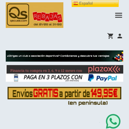
Español