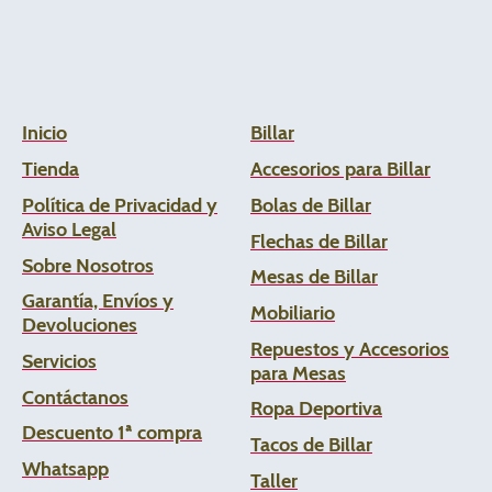
Inicio
Billar
Tienda
Accesorios para Billar
Política de Privacidad y
Bolas de Billar
Aviso Legal
Flechas de
Billar
Sobre Nosotros
Mesas de Billar
Garantía, Envíos y
Mobiliario
Devoluciones
Repuestos y Accesorios
Servicios
para Mesas
Contáctanos
Ropa Deportiva
Descuento 1ª compra
Tacos de Billar
Whats
app
Taller