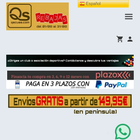
Español