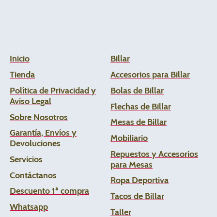
Inicio
Billar
Tienda
Accesorios para Billar
Política de Privacidad y
Bolas de Billar
Aviso Legal
Flechas de
Billar
Sobre Nosotros
Mesas de Billar
Garantía, Envíos y
Mobiliario
Devoluciones
Repuestos y Accesorios
Servicios
para Mesas
Contáctanos
Ropa Deportiva
Descuento 1ª compra
Tacos de Billar
Whats
app
Taller