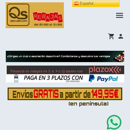
Español