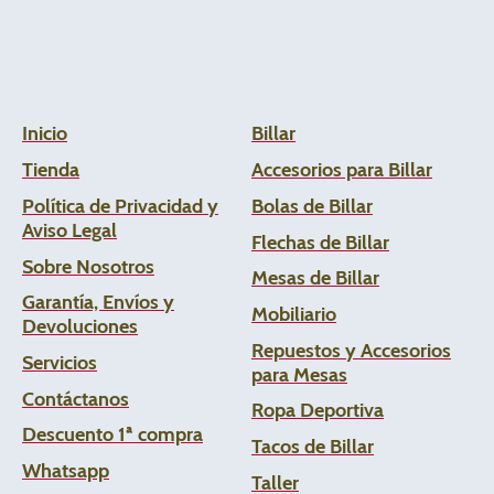
Inicio
Billar
Tienda
Accesorios para Billar
Política de Privacidad y
Bolas de Billar
Aviso Legal
Flechas de
Billar
Sobre Nosotros
Mesas de Billar
Garantía, Envíos y
Mobiliario
Devoluciones
Repuestos y Accesorios
Servicios
para Mesas
Contáctanos
Ropa Deportiva
Descuento 1ª compra
Tacos de Billar
Whats
app
Taller