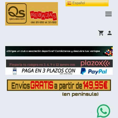
Español