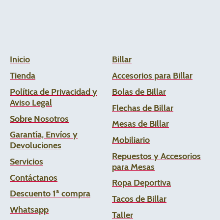
Inicio
Billar
Tienda
Accesorios para Billar
Política de Privacidad y
Bolas de Billar
Aviso Legal
Flechas de
Billar
Sobre Nosotros
Mesas de Billar
Garantía, Envíos y
Mobiliario
Devoluciones
Repuestos y Accesorios
Servicios
para Mesas
Contáctanos
Ropa Deportiva
Descuento 1ª compra
Tacos de Billar
Whats
app
Taller