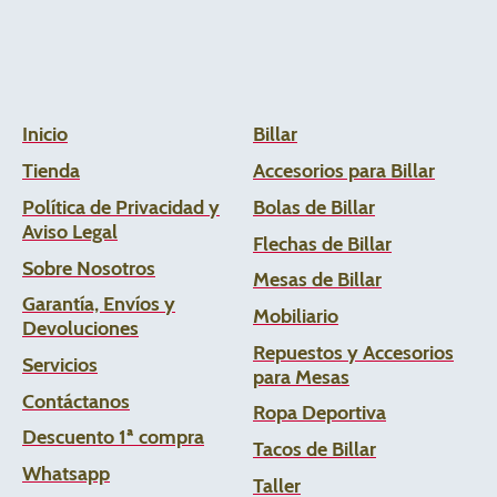
Inicio
Billar
Tienda
Accesorios para Billar
Política de Privacidad y
Bolas de Billar
Aviso Legal
Flechas de
Billar
Sobre Nosotros
Mesas de Billar
Garantía, Envíos y
Mobiliario
Devoluciones
Repuestos y Accesorios
Servicios
para Mesas
Contáctanos
Ropa Deportiva
Descuento 1ª compra
Tacos de Billar
Whats
app
Taller