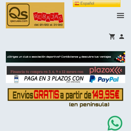
Español