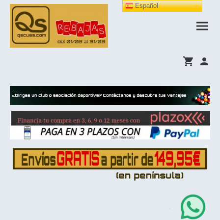
Español