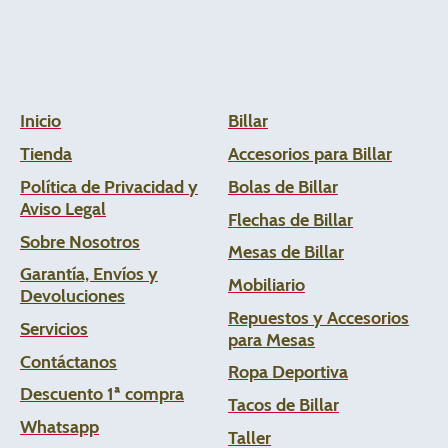
Inicio
Billar
Tienda
Accesorios para Billar
Política de Privacidad y
Bolas de Billar
Aviso Legal
Flechas de
Billar
Sobre Nosotros
Mesas de Billar
Garantía, Envíos y
Mobiliario
Devoluciones
Repuestos y Accesorios
Servicios
para Mesas
Contáctanos
Ropa Deportiva
Descuento 1ª compra
Tacos de Billar
Whats
app
Taller