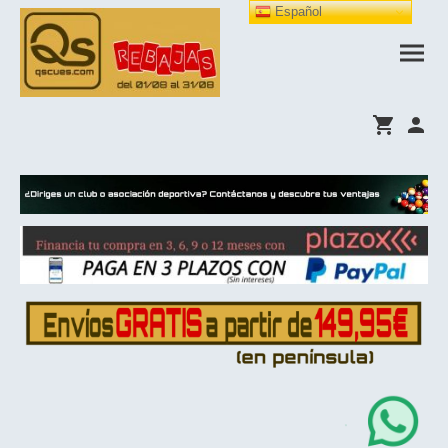
Español