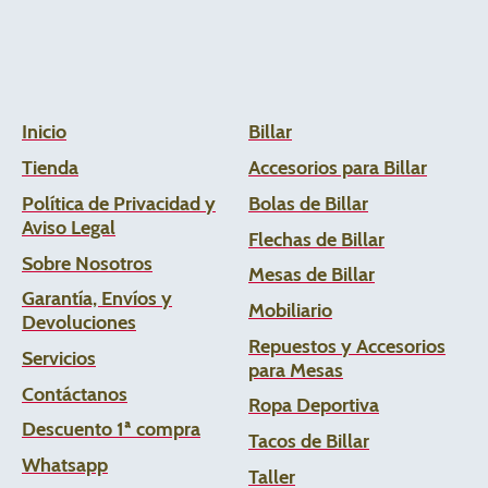
Inicio
Billar
Tienda
Accesorios para Billar
Política de Privacidad y
Bolas de Billar
Aviso Legal
Flechas de
Billar
Sobre Nosotros
Mesas de Billar
Garantía, Envíos y
Mobiliario
Devoluciones
Repuestos y Accesorios
Servicios
para Mesas
Contáctanos
Ropa Deportiva
Descuento 1ª compra
Tacos de Billar
Whats
app
Taller