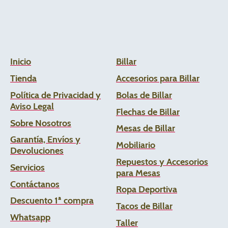
Inicio
Billar
Tienda
Accesorios para Billar
Política de Privacidad y
Bolas de Billar
Aviso Legal
Flechas de
Billar
Sobre Nosotros
Mesas de Billar
Garantía, Envíos y
Mobiliario
Devoluciones
Repuestos y Accesorios
Servicios
para Mesas
Contáctanos
Ropa Deportiva
Descuento 1ª compra
Tacos de Billar
Whats
app
Taller