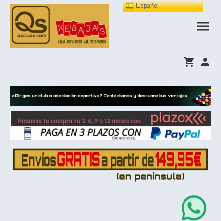
Español