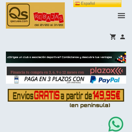
Español