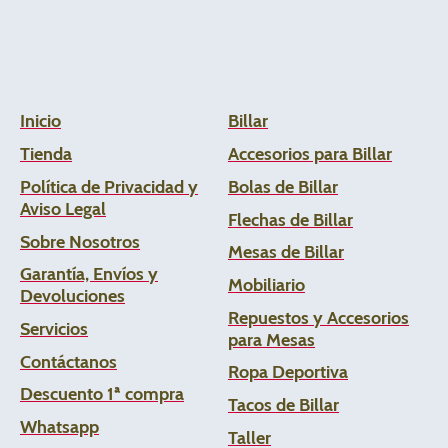
Inicio
Billar
Tienda
Accesorios para Billar
Política de Privacidad y
Bolas de Billar
Aviso Legal
Flechas de
Billar
Sobre Nosotros
Mesas de Billar
Garantía, Envíos y
Mobiliario
Devoluciones
Repuestos y Accesorios
Servicios
para Mesas
Contáctanos
Ropa Deportiva
Descuento 1ª compra
Tacos de Billar
Whats
app
Taller