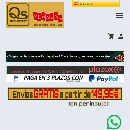
Español