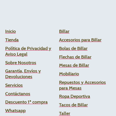
Inicio
Billar
Tienda
Accesorios para Billar
Política de Privacidad y
Bolas de Billar
Aviso Legal
Flechas de
Billar
Sobre Nosotros
Mesas de Billar
Garantía, Envíos y
Mobiliario
Devoluciones
Repuestos y Accesorios
Servicios
para Mesas
Contáctanos
Ropa Deportiva
Descuento 1ª compra
Tacos de Billar
Whats
app
Taller