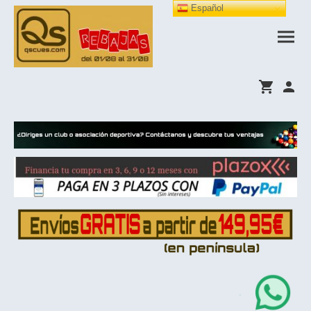
Español