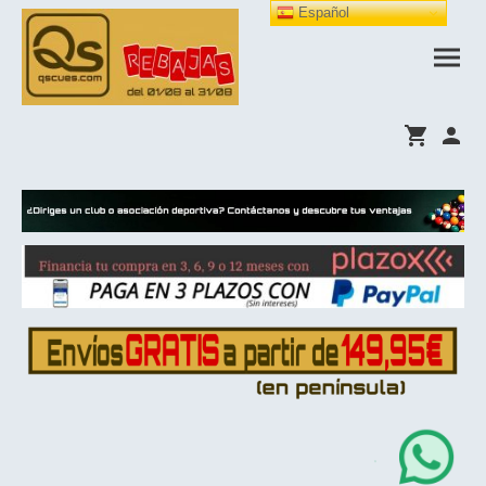
Español