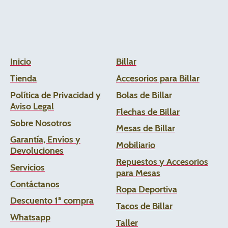
Inicio
Billar
Tienda
Accesorios para Billar
Política de Privacidad y
Bolas de Billar
Aviso Legal
Flechas de
Billar
Sobre Nosotros
Mesas de Billar
Garantía, Envíos y
Mobiliario
Devoluciones
Repuestos y Accesorios
Servicios
para Mesas
Contáctanos
Ropa Deportiva
Descuento 1ª compra
Tacos de Billar
Whats
app
Taller