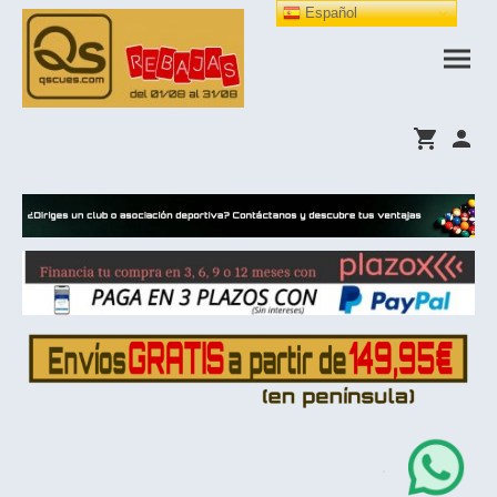
Español