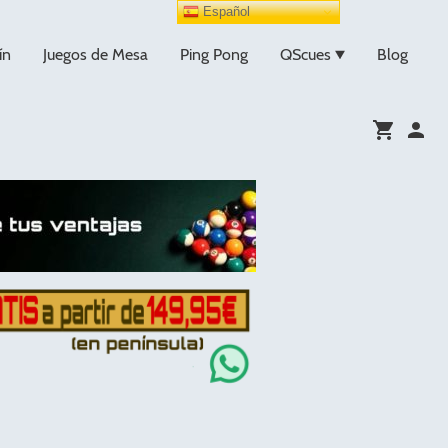
Español
ín
Juegos de Mesa
Ping Pong
QScues
Blog