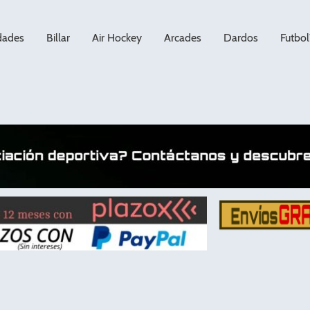
dades
Billar
Air Hockey
Arcades
Dardos
Futbol