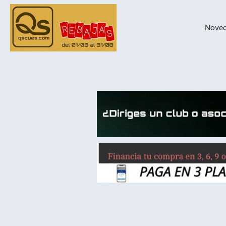
Nove
taqueras de
billar