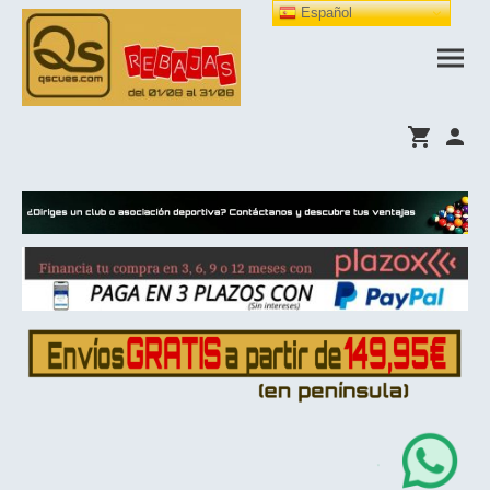
Español