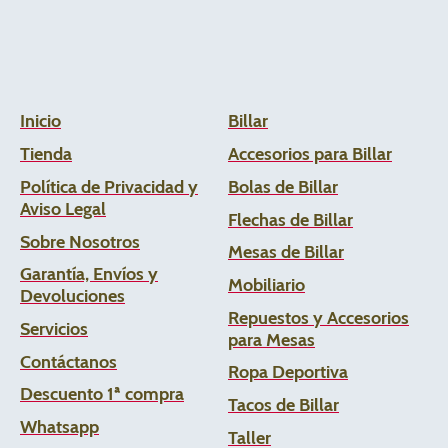
Inicio
Billar
Tienda
Accesorios para Billar
Política de Privacidad y
Bolas de Billar
Aviso Legal
Flechas de
Billar
Sobre Nosotros
Mesas de Billar
Garantía, Envíos y
Mobiliario
Devoluciones
Repuestos y Accesorios
Servicios
para Mesas
Contáctanos
Ropa Deportiva
Descuento 1ª compra
Tacos de Billar
Whats
app
Taller