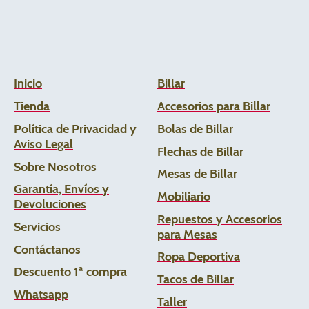
Inicio
Billar
Tienda
Accesorios para Billar
Política de Privacidad y
Bolas de Billar
Aviso Legal
Flechas de
Billar
Sobre Nosotros
Mesas de Billar
Garantía, Envíos y
Mobiliario
Devoluciones
Repuestos y Accesorios
Servicios
para Mesas
Contáctanos
Ropa Deportiva
Descuento 1ª compra
Tacos de Billar
Whats
app
Taller