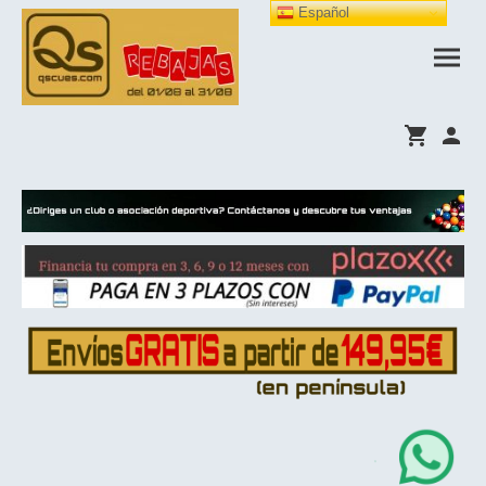
Español