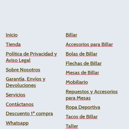
Inicio
Billar
Tienda
Accesorios para Billar
Política de Privacidad y
Bolas de Billar
Aviso Legal
Flechas de
Billar
Sobre Nosotros
Mesas de Billar
Garantía, Envíos y
Mobiliario
Devoluciones
Repuestos y Accesorios
Servicios
para Mesas
Contáctanos
Ropa Deportiva
Descuento 1ª compra
Tacos de Billar
Whats
app
Taller