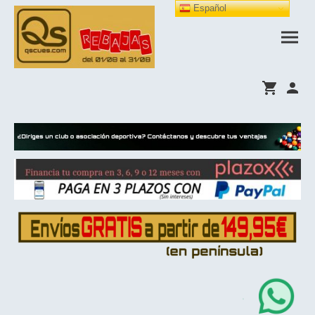
Español