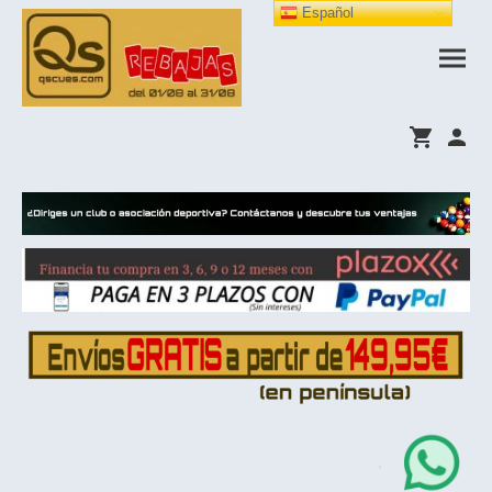
Español