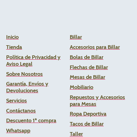
Inicio
Billar
Tienda
Accesorios para Billar
Política de Privacidad y
Bolas de Billar
Aviso Legal
Flechas de
Billar
Sobre Nosotros
Mesas de Billar
Garantía, Envíos y
Mobiliario
Devoluciones
Repuestos y Accesorios
Servicios
para Mesas
Contáctanos
Ropa Deportiva
Descuento 1ª compra
Tacos de Billar
Whats
app
Taller