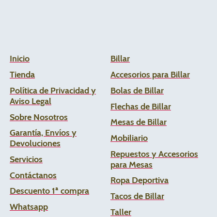
Inicio
Billar
Tienda
Accesorios para Billar
Política de Privacidad y
Bolas de Billar
Aviso Legal
Flechas de
Billar
Sobre Nosotros
Mesas de Billar
Garantía, Envíos y
Mobiliario
Devoluciones
Repuestos y Accesorios
Servicios
para Mesas
Contáctanos
Ropa Deportiva
Descuento 1ª compra
Tacos de Billar
Whats
app
Taller