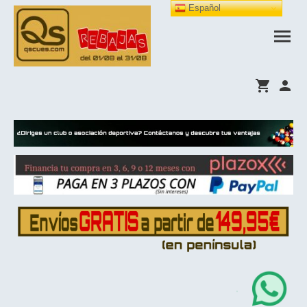
Español