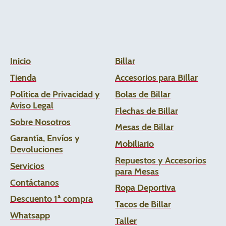
Inicio
Billar
Tienda
Accesorios para Billar
Política de Privacidad y
Bolas de Billar
Aviso Legal
Flechas de
Billar
Sobre Nosotros
Mesas de Billar
Garantía, Envíos y
Mobiliario
Devoluciones
Repuestos y Accesorios
Servicios
para Mesas
Contáctanos
Ropa Deportiva
Descuento 1ª compra
Tacos de Billar
Whats
app
Taller