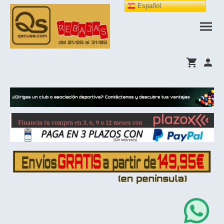
Español