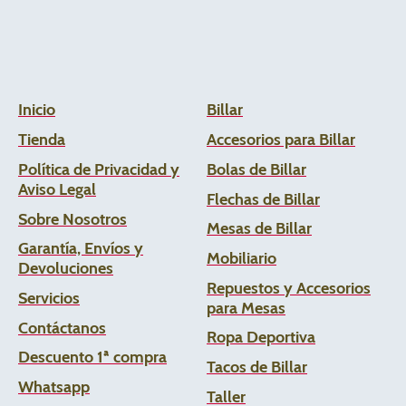
Inicio
Billar
Tienda
Accesorios para Billar
Política de Privacidad y
Bolas de Billar
Aviso Legal
Flechas de
Billar
Sobre Nosotros
Mesas de Billar
Garantía, Envíos y
Mobiliario
Devoluciones
Repuestos y Accesorios
Servicios
para Mesas
Contáctanos
Ropa Deportiva
Descuento 1ª compra
Tacos de Billar
Whats
app
Taller