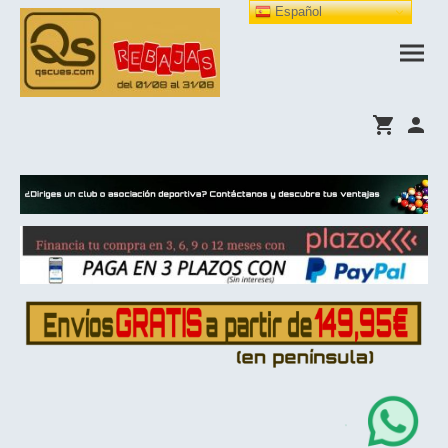
Español