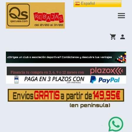
Español