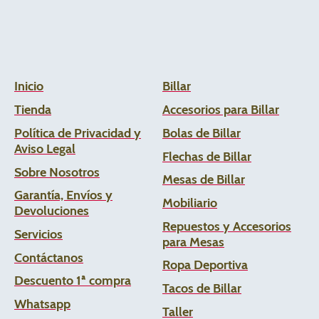
Inicio
Billar
Tienda
Accesorios para Billar
Política de Privacidad y
Bolas de Billar
Aviso Legal
Flechas de
Billar
Sobre Nosotros
Mesas de Billar
Garantía, Envíos y
Mobiliario
Devoluciones
Repuestos y Accesorios
Servicios
para Mesas
Contáctanos
Ropa Deportiva
Descuento 1ª compra
Tacos de Billar
Whats
app
Taller