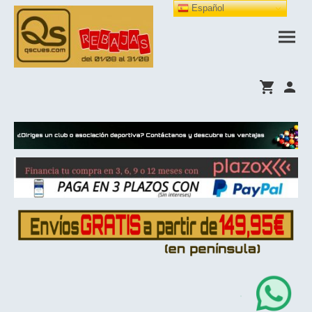
Español