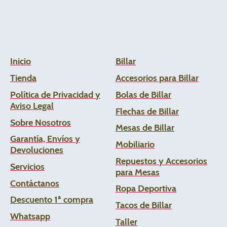
Inicio
Billar
Tienda
Accesorios para Billar
Política de Privacidad y
Bolas de Billar
Aviso Legal
Flechas de
Billar
Sobre Nosotros
Mesas de Billar
Garantía, Envíos y
Mobiliario
Devoluciones
Repuestos y Accesorios
Servicios
para Mesas
Contáctanos
Ropa Deportiva
Descuento 1ª compra
Tacos de Billar
Whats
app
Taller