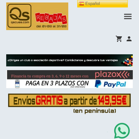
Español