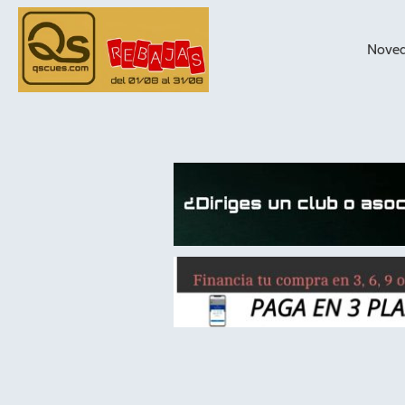
Nove
taqueras de
billar