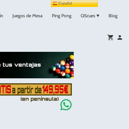
Español
ín
Juegos de Mesa
Ping Pong
QScues
Blog