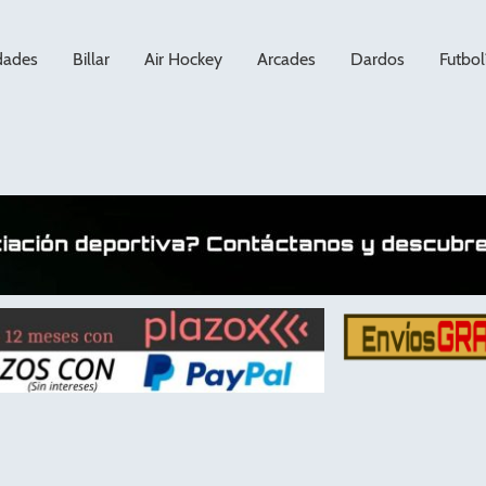
dades
Billar
Air Hockey
Arcades
Dardos
Futbol