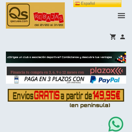
Español