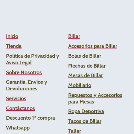
Inicio
Billar
Tienda
Accesorios para Billar
Política de Privacidad y
Bolas de Billar
Aviso Legal
Flechas de
Billar
Sobre Nosotros
Mesas de Billar
Garantía, Envíos y
Mobiliario
Devoluciones
Repuestos y Accesorios
Servicios
para Mesas
Contáctanos
Ropa Deportiva
Descuento 1ª compra
Tacos de Billar
Whats
app
Taller