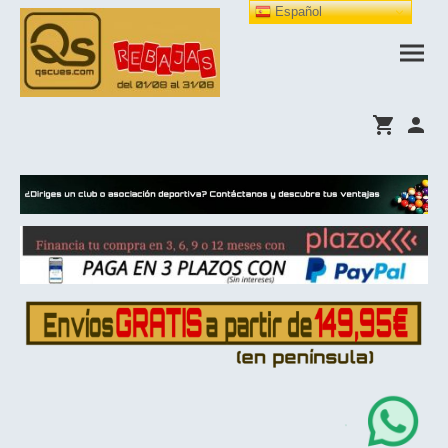
Español