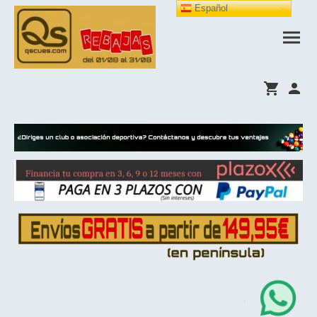
Español