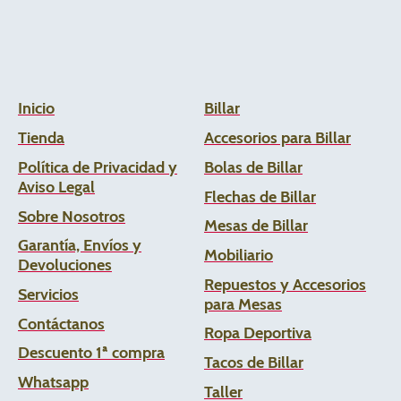
Inicio
Billar
Tienda
Accesorios para Billar
Política de Privacidad y
Bolas de Billar
Aviso Legal
Flechas de
Billar
Sobre Nosotros
Mesas de Billar
Garantía, Envíos y
Mobiliario
Devoluciones
Repuestos y Accesorios
Servicios
para Mesas
Contáctanos
Ropa Deportiva
Descuento 1ª compra
Tacos de Billar
Whats
app
Taller