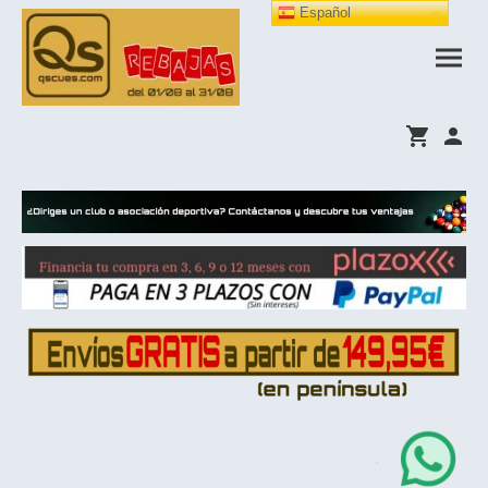
Español