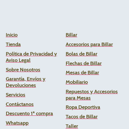
Inicio
Billar
Tienda
Accesorios para Billar
Política de Privacidad y
Bolas de Billar
Aviso Legal
Flechas de
Billar
Sobre Nosotros
Mesas de Billar
Garantía, Envíos y
Mobiliario
Devoluciones
Repuestos y Accesorios
Servicios
para Mesas
Contáctanos
Ropa Deportiva
Descuento 1ª compra
Tacos de Billar
Whats
app
Taller