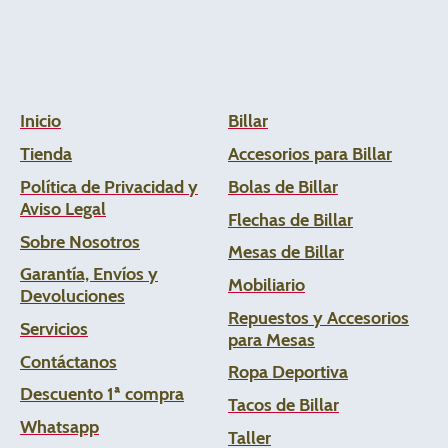
Inicio
Billar
Tienda
Accesorios para Billar
Política de Privacidad y
Bolas de Billar
Aviso Legal
Flechas de
Billar
Sobre Nosotros
Mesas de Billar
Garantía, Envíos y
Mobiliario
Devoluciones
Repuestos y Accesorios
Servicios
para Mesas
Contáctanos
Ropa Deportiva
Descuento 1ª compra
Tacos de Billar
Whats
app
Taller