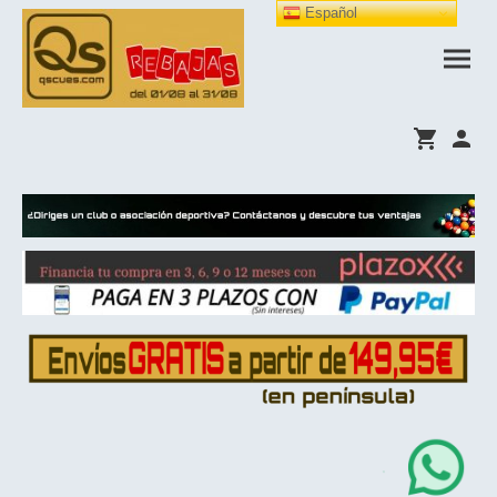
Español