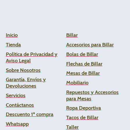
Inicio
Billar
Tienda
Accesorios para Billar
Política de Privacidad y
Bolas de Billar
Aviso Legal
Flechas de
Billar
Sobre Nosotros
Mesas de Billar
Garantía, Envíos y
Mobiliario
Devoluciones
Repuestos y Accesorios
Servicios
para Mesas
Contáctanos
Ropa Deportiva
Descuento 1ª compra
Tacos de Billar
Whats
app
Taller