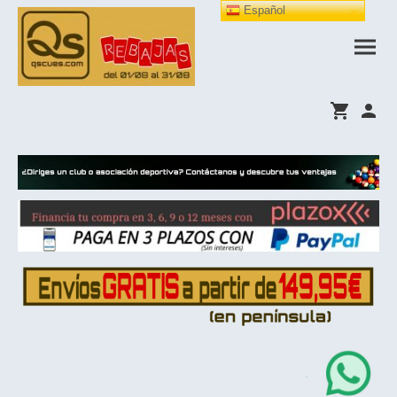
Español