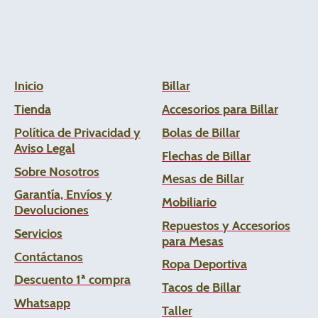
Inicio
Billar
Tienda
Accesorios para Billar
Política de Privacidad y
Bolas de Billar
Aviso Legal
Flechas de
Billar
Sobre Nosotros
Mesas de Billar
Garantía, Envíos y
Mobiliario
Devoluciones
Repuestos y Accesorios
Servicios
para Mesas
Contáctanos
Ropa Deportiva
Descuento 1ª compra
Tacos de Billar
Whats
app
Taller