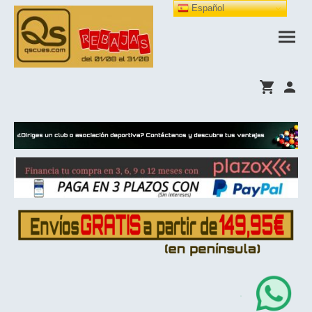
Español