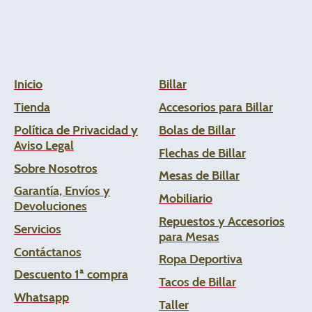
Inicio
Billar
Tienda
Accesorios para Billar
Política de Privacidad y
Bolas de Billar
Aviso Legal
Flechas de
Billar
Sobre Nosotros
Mesas de Billar
Garantía, Envíos y
Mobiliario
Devoluciones
Repuestos y Accesorios
Servicios
para Mesas
Contáctanos
Ropa Deportiva
Descuento 1ª compra
Tacos de Billar
Whats
app
Taller