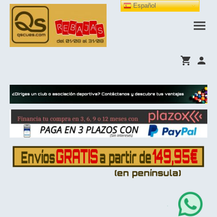
Español