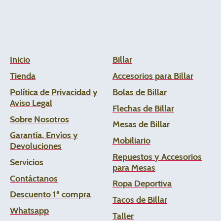
Inicio
Billar
Tienda
Accesorios para Billar
Política de Privacidad y
Bolas de Billar
Aviso Legal
Flechas de
Billar
Sobre Nosotros
Mesas de Billar
Garantía, Envíos y
Mobiliario
Devoluciones
Repuestos y Accesorios
Servicios
para Mesas
Contáctanos
Ropa Deportiva
Descuento 1ª compra
Tacos de Billar
Whats
app
Taller