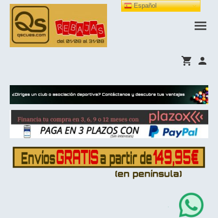
Español