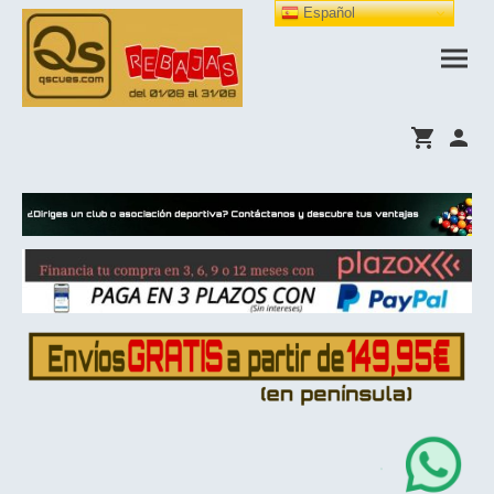
Español