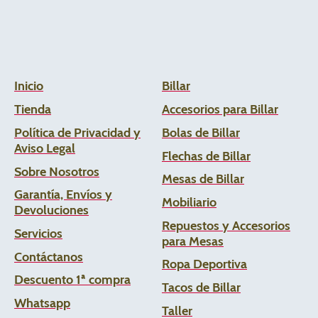
Inicio
Billar
Tienda
Accesorios para Billar
Política de Privacidad y
Bolas de Billar
Aviso Legal
Flechas de
Billar
Sobre Nosotros
Mesas de Billar
Garantía, Envíos y
Mobiliario
Devoluciones
Repuestos y Accesorios
Servicios
para Mesas
Contáctanos
Ropa Deportiva
Descuento 1ª compra
Tacos de Billar
Whats
app
Taller