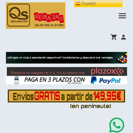
Español