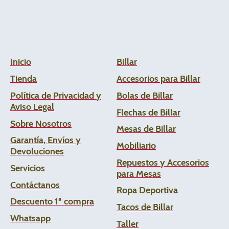
Inicio
Billar
Tienda
Accesorios para Billar
Política de Privacidad y
Bolas de Billar
Aviso Legal
Flechas de
Billar
Sobre Nosotros
Mesas de Billar
Garantía, Envíos y
Mobiliario
Devoluciones
Repuestos y Accesorios
Servicios
para Mesas
Contáctanos
Ropa Deportiva
Descuento 1ª compra
Tacos de Billar
Whats
app
Taller