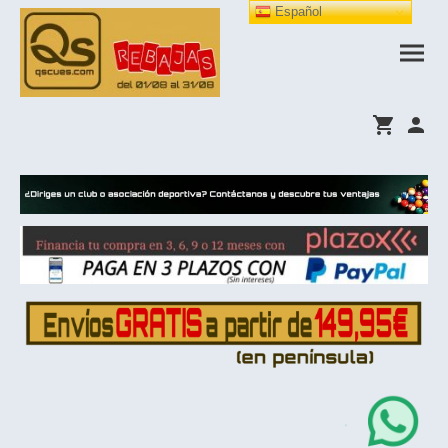
Español