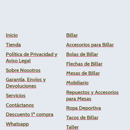
Inicio
Billar
Tienda
Accesorios para Billar
Política de Privacidad y
Bolas de Billar
Aviso Legal
Flechas de
Billar
Sobre Nosotros
Mesas de Billar
Garantía, Envíos y
Mobiliario
Devoluciones
Repuestos y Accesorios
Servicios
para Mesas
Contáctanos
Ropa Deportiva
Descuento 1ª compra
Tacos de Billar
Whats
app
Taller