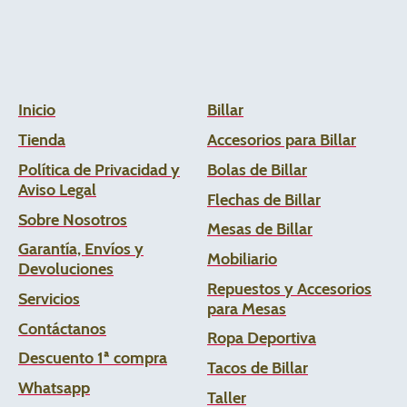
Inicio
Billar
Tienda
Accesorios para Billar
Política de Privacidad y
Bolas de Billar
Aviso Legal
Flechas de
Billar
Sobre Nosotros
Mesas de Billar
Garantía, Envíos y
Mobiliario
Devoluciones
Repuestos y Accesorios
Servicios
para Mesas
Contáctanos
Ropa Deportiva
Descuento 1ª compra
Tacos de Billar
Whats
app
Taller