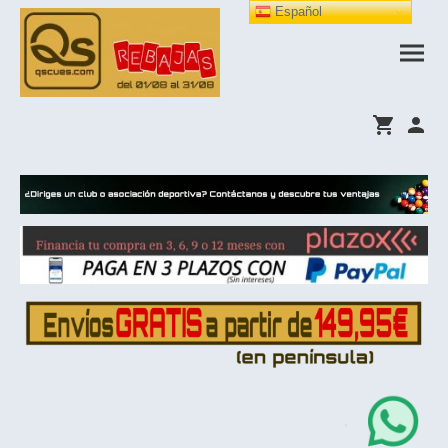
Español